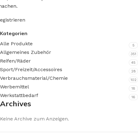
achen.
egistrieren
Kategorien
Alle Produkte
5
Allgemeines Zubehör
351
Reifen/Räder
45
Sport/Freizeit/Accessoires
28
Verbrauchsmaterial/Chemie
102
Werbemittel
18
Werkstattbedarf
16
Archives
Keine Archive zum Anzeigen.