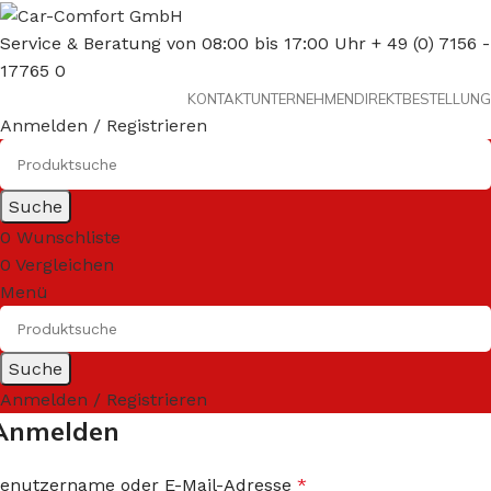
Service & Beratung von 08:00 bis 17:00 Uhr + 49 (0) 7156 -
17765 0
KONTAKT
UNTERNEHMEN
DIREKTBESTELLUNG
Anmelden / Registrieren
Suche
0
Wunschliste
0
Vergleichen
Menü
Suche
Anmelden / Registrieren
Anmelden
enutzername oder E-Mail-Adresse
*